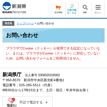
ペ
メ
ー
ニ
ジ
ュ
の
ー
先
を
トップページ
>
お問い合わせ
現在地
頭
飛
本
で
ば
お問い合わせ
文
す。
し
て
本
ブラウザでCookie（クッキー）が使用できる設定になっていな
文
い、または、ブラウザがCookie（クッキー）に対応していない
へ
ため、お問い合わせフォームをご利用頂けません。
新潟県庁
法人番号 5000020150002
〒950-8570 新潟市中央区新光町4番地1
電話番号：025-285-5511（代表）
8時30分から17時15分まで、土日・祝日・年末年始を除く
手話で電話する