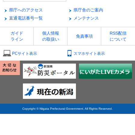
県庁へのアクセス
県庁舎のご案内
直通電話番号一覧
メンテナンス
ガイド
個人情報
RSS配信
免責事項
ライン
の取扱い
について
PCサイト表示
スマホサイト表示
Copyright © Niigata Prefectural Government. All Rights Reserved.