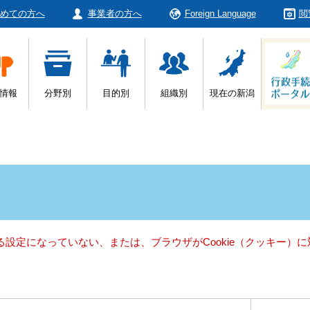
めての方へ
事業者の方へ
Foreign Language
閲
情報
分野別
目的別
組織別
現在の新潟
きる設定になっていない、または、ブラウザがCookie（クッキー