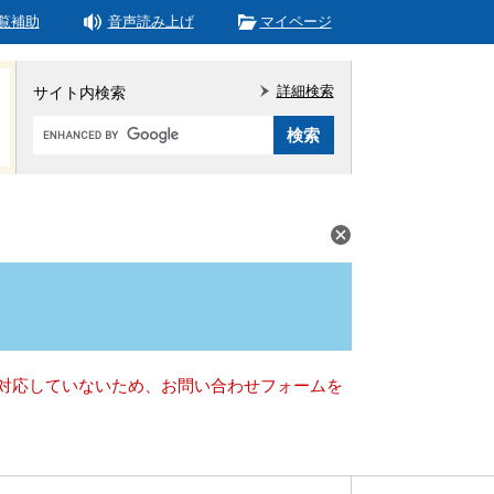
覧補助
音声読み上げ
マイページ
詳細検索
サイト内検索
Google
カ
ス
タ
ム
検
索
）に対応していないため、お問い合わせフォームを