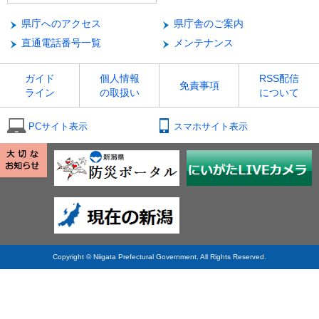
県庁へのアクセス
県庁舎のご案内
直通電話番号一覧
メンテナンス
ガイド
個人情報
RSS配信
免責事項
ライン
の取扱い
について
PCサイト表示
スマホサイト表示
Copyright © Niigata Prefectural Government. All Rights Reserved.