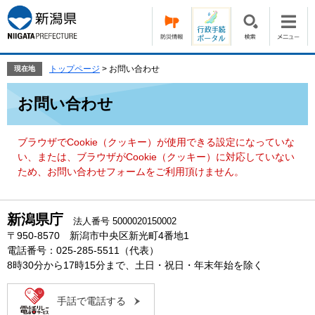
ペ
メ
ー
ニ
ジ
ュ
の
ー
先
を
トップページ
>
お問い合わせ
現在地
頭
飛
本
で
ば
お問い合わせ
文
す。
し
て
本
ブラウザでCookie（クッキー）が使用できる設定になっていな
文
い、または、ブラウザがCookie（クッキー）に対応していない
へ
ため、お問い合わせフォームをご利用頂けません。
新潟県庁
法人番号 5000020150002
〒950-8570 新潟市中央区新光町4番地1
電話番号：025-285-5511（代表）
8時30分から17時15分まで、土日・祝日・年末年始を除く
手話で電話する