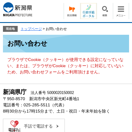
ペ
メ
ー
ニ
ジ
ュ
の
ー
先
を
トップページ
>
お問い合わせ
現在地
頭
飛
本
で
ば
お問い合わせ
文
す。
し
て
本
ブラウザでCookie（クッキー）が使用できる設定になっていな
文
い、または、ブラウザがCookie（クッキー）に対応していない
へ
ため、お問い合わせフォームをご利用頂けません。
新潟県庁
法人番号 5000020150002
〒950-8570 新潟市中央区新光町4番地1
電話番号：025-285-5511（代表）
8時30分から17時15分まで、土日・祝日・年末年始を除く
手話で電話する