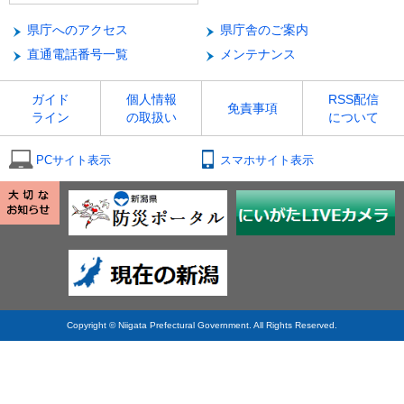
県庁へのアクセス
県庁舎のご案内
直通電話番号一覧
メンテナンス
ガイド
個人情報
RSS配信
免責事項
ライン
の取扱い
について
PCサイト表示
スマホサイト表示
Copyright © Niigata Prefectural Government. All Rights Reserved.