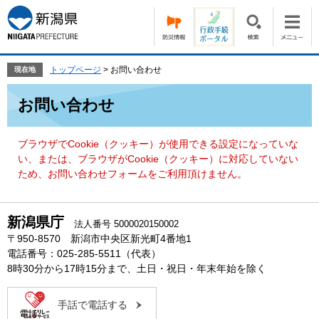
ペ
メ
ー
ニ
ジ
ュ
の
ー
先
を
トップページ
>
お問い合わせ
現在地
頭
飛
本
で
ば
お問い合わせ
文
す。
し
て
本
ブラウザでCookie（クッキー）が使用できる設定になっていな
文
い、または、ブラウザがCookie（クッキー）に対応していない
へ
ため、お問い合わせフォームをご利用頂けません。
新潟県庁
法人番号 5000020150002
〒950-8570 新潟市中央区新光町4番地1
電話番号：025-285-5511（代表）
8時30分から17時15分まで、土日・祝日・年末年始を除く
手話で電話する