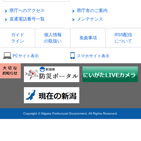
県庁へのアクセス
県庁舎のご案内
直通電話番号一覧
メンテナンス
ガイド
個人情報
RSS配信
免責事項
ライン
の取扱い
について
PCサイト表示
スマホサイト表示
Copyright © Niigata Prefectural Government. All Rights Reserved.