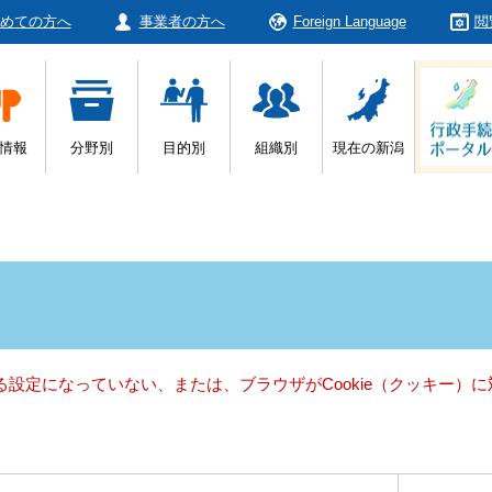
めての方へ
事業者の方へ
Foreign Language
閲
情報
分野別
目的別
組織別
現在の新潟
きる設定になっていない、または、ブラウザがCookie（クッキー