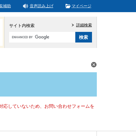
覧補助
音声読み上げ
マイページ
詳細検索
サイト内検索
Google
カ
ス
タ
ム
検
索
）に対応していないため、お問い合わせフォームを