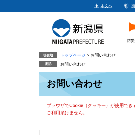
ペ
メ
本文へ
初
ー
ニ
ジ
ュ
の
ー
先
を
頭
飛
防災
で
ば
す。
し
トップページ
>
お問い合わせ
現在地
て
お問い合わせ
本
本
文
お問い合わせ
文
へ
ブラウザでCookie（クッキー）が使用で
ご利用頂けません。