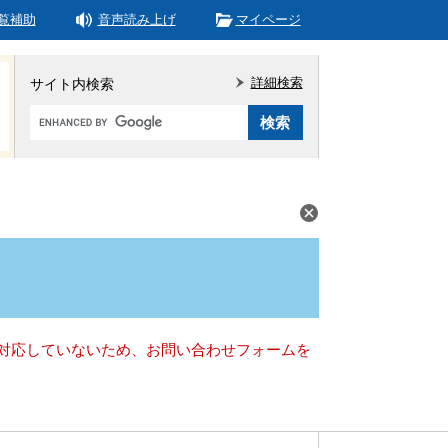
覧補助
音声読み上げ
マイページ
詳細検索
サイト内検索
Google
カ
ス
タ
ム
検
索
）に対応していないため、お問い合わせフォームを