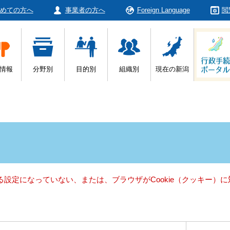
めての方へ
事業者の方へ
Foreign Language
閲
情報
分野別
目的別
組織別
現在の新潟
きる設定になっていない、または、ブラウザがCookie（クッキー