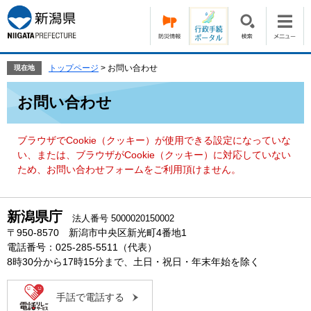
ペ
メ
ー
ニ
ジ
ュ
の
ー
先
を
トップページ
>
お問い合わせ
現在地
頭
飛
本
で
ば
お問い合わせ
文
す。
し
て
本
ブラウザでCookie（クッキー）が使用できる設定になっていな
文
い、または、ブラウザがCookie（クッキー）に対応していない
へ
ため、お問い合わせフォームをご利用頂けません。
新潟県庁
法人番号 5000020150002
〒950-8570 新潟市中央区新光町4番地1
電話番号：025-285-5511（代表）
8時30分から17時15分まで、土日・祝日・年末年始を除く
手話で電話する