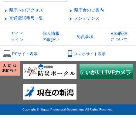
県庁へのアクセス
県庁舎のご案内
直通電話番号一覧
メンテナンス
ガイド
個人情報
RSS配信
免責事項
ライン
の取扱い
について
PCサイト表示
スマホサイト表示
Copyright © Niigata Prefectural Government. All Rights Reserved.