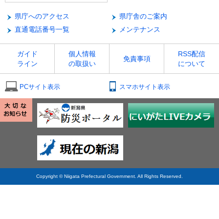
県庁へのアクセス
県庁舎のご案内
直通電話番号一覧
メンテナンス
ガイド
個人情報
RSS配信
免責事項
ライン
の取扱い
について
PCサイト表示
スマホサイト表示
Copyright © Niigata Prefectural Government. All Rights Reserved.