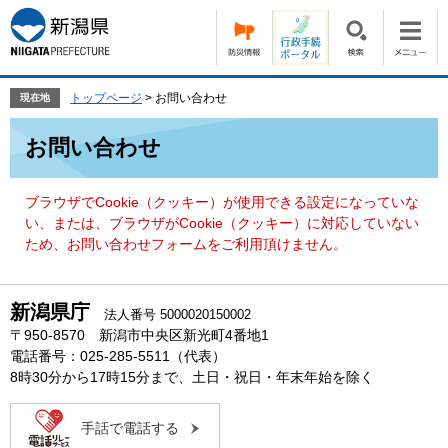
ペ
メ
ー
ニ
ジ
ュ
の
ー
先
を
トップページ
>
お問い合わせ
現在地
頭
飛
本
で
ば
お問い合わせ
文
す。
し
て
本
ブラウザでCookie（クッキー）が使用できる設定になっていな
文
い、または、ブラウザがCookie（クッキー）に対応していない
へ
ため、お問い合わせフォームをご利用頂けません。
新潟県庁
法人番号 5000020150002
〒950-8570 新潟市中央区新光町4番地1
電話番号：025-285-5511（代表）
8時30分から17時15分まで、土日・祝日・年末年始を除く
手話で電話する