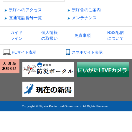
県庁へのアクセス
県庁舎のご案内
直通電話番号一覧
メンテナンス
ガイド
個人情報
RSS配信
免責事項
ライン
の取扱い
について
PCサイト表示
スマホサイト表示
Copyright © Niigata Prefectural Government. All Rights Reserved.