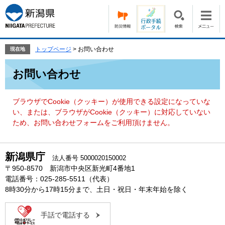
ペ
メ
ー
ニ
ジ
ュ
の
ー
先
を
トップページ
>
お問い合わせ
現在地
頭
飛
本
で
ば
お問い合わせ
文
す。
し
て
本
ブラウザでCookie（クッキー）が使用できる設定になっていな
文
い、または、ブラウザがCookie（クッキー）に対応していない
へ
ため、お問い合わせフォームをご利用頂けません。
新潟県庁
法人番号 5000020150002
〒950-8570 新潟市中央区新光町4番地1
電話番号：025-285-5511（代表）
8時30分から17時15分まで、土日・祝日・年末年始を除く
手話で電話する