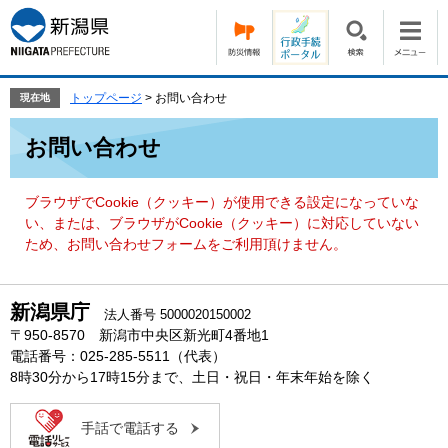
ペ
メ
ー
ニ
ジ
ュ
の
ー
先
を
トップページ
>
お問い合わせ
現在地
頭
飛
本
で
ば
お問い合わせ
文
す。
し
て
本
ブラウザでCookie（クッキー）が使用できる設定になっていな
文
い、または、ブラウザがCookie（クッキー）に対応していない
へ
ため、お問い合わせフォームをご利用頂けません。
新潟県庁
法人番号 5000020150002
〒950-8570 新潟市中央区新光町4番地1
電話番号：025-285-5511（代表）
8時30分から17時15分まで、土日・祝日・年末年始を除く
手話で電話する