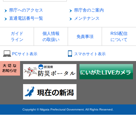
県庁へのアクセス
県庁舎のご案内
直通電話番号一覧
メンテナンス
ガイド
個人情報
RSS配信
免責事項
ライン
の取扱い
について
PCサイト表示
スマホサイト表示
Copyright © Niigata Prefectural Government. All Rights Reserved.