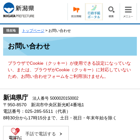
ペ
メ
ー
ニ
ジ
ュ
の
ー
先
を
トップページ
>
お問い合わせ
現在地
頭
飛
本
で
ば
お問い合わせ
文
す。
し
て
本
ブラウザでCookie（クッキー）が使用できる設定になっていな
文
い、または、ブラウザがCookie（クッキー）に対応していない
へ
ため、お問い合わせフォームをご利用頂けません。
新潟県庁
法人番号 5000020150002
〒950-8570 新潟市中央区新光町4番地1
電話番号：025-285-5511（代表）
8時30分から17時15分まで、土日・祝日・年末年始を除く
手話で電話する