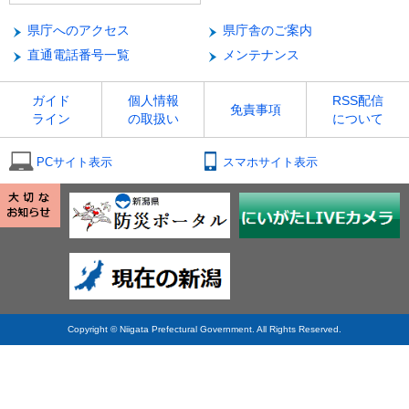
県庁へのアクセス
県庁舎のご案内
直通電話番号一覧
メンテナンス
ガイド
個人情報
RSS配信
免責事項
ライン
の取扱い
について
PCサイト表示
スマホサイト表示
Copyright © Niigata Prefectural Government. All Rights Reserved.