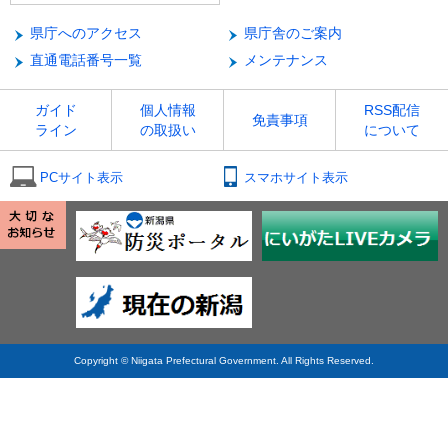
県庁へのアクセス
県庁舎のご案内
直通電話番号一覧
メンテナンス
ガイド
個人情報
RSS配信
免責事項
ライン
の取扱い
について
PCサイト表示
スマホサイト表示
Copyright © Niigata Prefectural Government. All Rights Reserved.