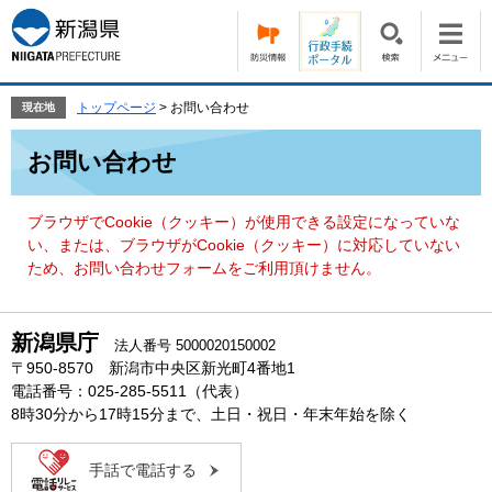
ペ
メ
ー
ニ
ジ
ュ
の
ー
先
を
トップページ
>
お問い合わせ
現在地
頭
飛
本
で
ば
お問い合わせ
文
す。
し
て
本
ブラウザでCookie（クッキー）が使用できる設定になっていな
文
い、または、ブラウザがCookie（クッキー）に対応していない
へ
ため、お問い合わせフォームをご利用頂けません。
新潟県庁
法人番号 5000020150002
〒950-8570 新潟市中央区新光町4番地1
電話番号：025-285-5511（代表）
8時30分から17時15分まで、土日・祝日・年末年始を除く
手話で電話する