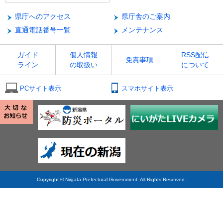
県庁へのアクセス
県庁舎のご案内
直通電話番号一覧
メンテナンス
ガイド
個人情報
RSS配信
免責事項
ライン
の取扱い
について
PCサイト表示
スマホサイト表示
Copyright © Niigata Prefectural Government. All Rights Reserved.