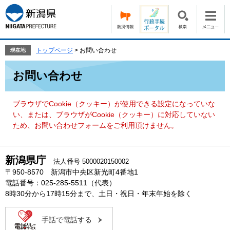
ペ
メ
ー
ニ
ジ
ュ
の
ー
先
を
トップページ
>
お問い合わせ
現在地
頭
飛
本
で
ば
お問い合わせ
文
す。
し
て
本
ブラウザでCookie（クッキー）が使用できる設定になっていな
文
い、または、ブラウザがCookie（クッキー）に対応していない
へ
ため、お問い合わせフォームをご利用頂けません。
新潟県庁
法人番号 5000020150002
〒950-8570 新潟市中央区新光町4番地1
電話番号：025-285-5511（代表）
8時30分から17時15分まで、土日・祝日・年末年始を除く
手話で電話する