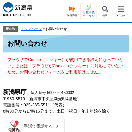
ペ
メ
ー
ニ
ジ
ュ
の
ー
先
を
トップページ
>
お問い合わせ
現在地
頭
飛
本
で
ば
お問い合わせ
文
す。
し
て
本
ブラウザでCookie（クッキー）が使用できる設定になっていな
文
い、または、ブラウザがCookie（クッキー）に対応していない
へ
ため、お問い合わせフォームをご利用頂けません。
新潟県庁
法人番号 5000020150002
〒950-8570 新潟市中央区新光町4番地1
電話番号：025-285-5511（代表）
8時30分から17時15分まで、土日・祝日・年末年始を除く
手話で電話する