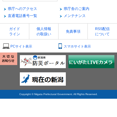
県庁へのアクセス
県庁舎のご案内
直通電話番号一覧
メンテナンス
ガイド
個人情報
RSS配信
免責事項
ライン
の取扱い
について
PCサイト表示
スマホサイト表示
Copyright © Niigata Prefectural Government. All Rights Reserved.