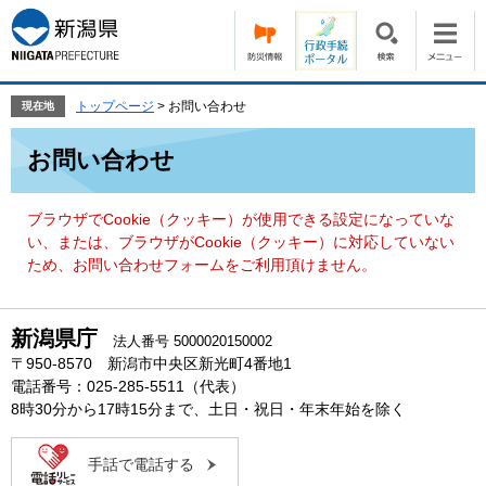
ペ
メ
ー
ニ
ジ
ュ
の
ー
先
を
トップページ
>
お問い合わせ
現在地
頭
飛
本
で
ば
お問い合わせ
文
す。
し
て
本
ブラウザでCookie（クッキー）が使用できる設定になっていな
文
い、または、ブラウザがCookie（クッキー）に対応していない
へ
ため、お問い合わせフォームをご利用頂けません。
新潟県庁
法人番号 5000020150002
〒950-8570 新潟市中央区新光町4番地1
電話番号：025-285-5511（代表）
8時30分から17時15分まで、土日・祝日・年末年始を除く
手話で電話する