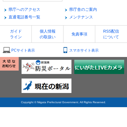
県庁へのアクセス
県庁舎のご案内
直通電話番号一覧
メンテナンス
ガイド
個人情報
RSS配信
免責事項
ライン
の取扱い
について
PCサイト表示
スマホサイト表示
Copyright © Niigata Prefectural Government. All Rights Reserved.