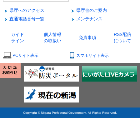
県庁へのアクセス
県庁舎のご案内
直通電話番号一覧
メンテナンス
ガイド
個人情報
RSS配信
免責事項
ライン
の取扱い
について
PCサイト表示
スマホサイト表示
Copyright © Niigata Prefectural Government. All Rights Reserved.