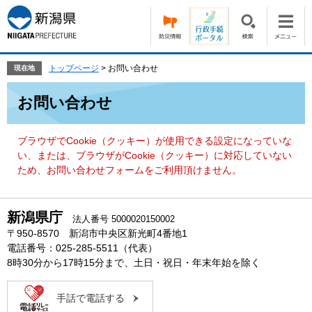
ペ
メ
ー
ニ
ジ
ュ
の
ー
先
を
トップページ
>
お問い合わせ
現在地
頭
飛
本
で
ば
お問い合わせ
文
す。
し
て
本
ブラウザでCookie（クッキー）が使用できる設定になっていな
文
い、または、ブラウザがCookie（クッキー）に対応していない
へ
ため、お問い合わせフォームをご利用頂けません。
新潟県庁
法人番号 5000020150002
〒950-8570 新潟市中央区新光町4番地1
電話番号：025-285-5511（代表）
8時30分から17時15分まで、土日・祝日・年末年始を除く
手話で電話する