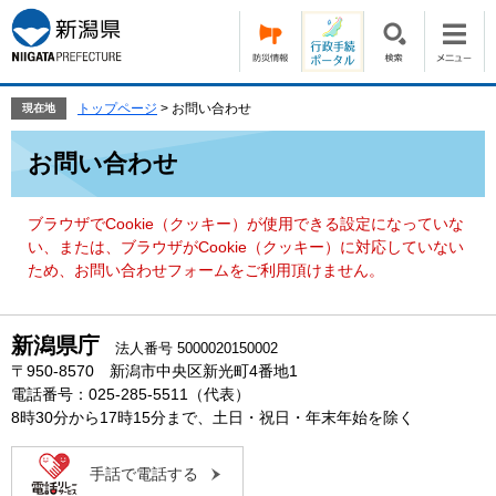
ペ
メ
ー
ニ
ジ
ュ
の
ー
先
を
トップページ
>
お問い合わせ
現在地
頭
飛
本
で
ば
お問い合わせ
文
す。
し
て
本
ブラウザでCookie（クッキー）が使用できる設定になっていな
文
い、または、ブラウザがCookie（クッキー）に対応していない
へ
ため、お問い合わせフォームをご利用頂けません。
新潟県庁
法人番号 5000020150002
〒950-8570 新潟市中央区新光町4番地1
電話番号：025-285-5511（代表）
8時30分から17時15分まで、土日・祝日・年末年始を除く
手話で電話する