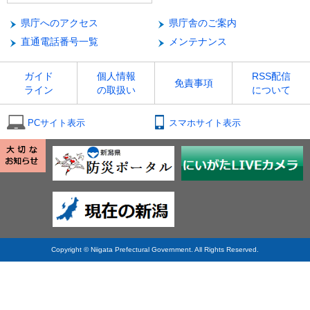
県庁へのアクセス
県庁舎のご案内
直通電話番号一覧
メンテナンス
ガイド
個人情報
RSS配信
免責事項
ライン
の取扱い
について
PCサイト表示
スマホサイト表示
Copyright © Niigata Prefectural Government. All Rights Reserved.