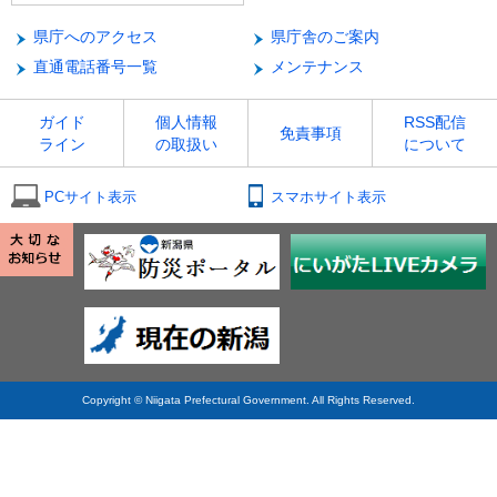
県庁へのアクセス
県庁舎のご案内
直通電話番号一覧
メンテナンス
ガイド
個人情報
RSS配信
免責事項
ライン
の取扱い
について
PCサイト表示
スマホサイト表示
Copyright © Niigata Prefectural Government. All Rights Reserved.