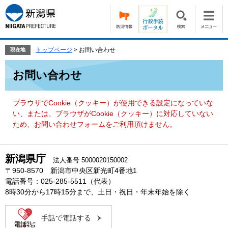
ペ
メ
ー
ニ
ジ
ュ
の
ー
先
を
トップページ
>
お問い合わせ
現在地
頭
飛
本
で
ば
お問い合わせ
文
す。
し
て
本
ブラウザでCookie（クッキー）が使用できる設定になっていな
文
い、または、ブラウザがCookie（クッキー）に対応していない
へ
ため、お問い合わせフォームをご利用頂けません。
新潟県庁
法人番号 5000020150002
〒950-8570 新潟市中央区新光町4番地1
電話番号：025-285-5511（代表）
8時30分から17時15分まで、土日・祝日・年末年始を除く
手話で電話する