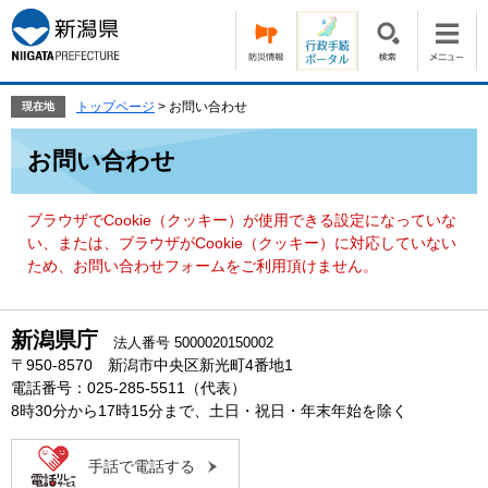
ペ
メ
ー
ニ
ジ
ュ
の
ー
先
を
トップページ
>
お問い合わせ
現在地
頭
飛
本
で
ば
お問い合わせ
文
す。
し
て
本
ブラウザでCookie（クッキー）が使用できる設定になっていな
文
い、または、ブラウザがCookie（クッキー）に対応していない
へ
ため、お問い合わせフォームをご利用頂けません。
新潟県庁
法人番号 5000020150002
〒950-8570 新潟市中央区新光町4番地1
電話番号：025-285-5511（代表）
8時30分から17時15分まで、土日・祝日・年末年始を除く
手話で電話する