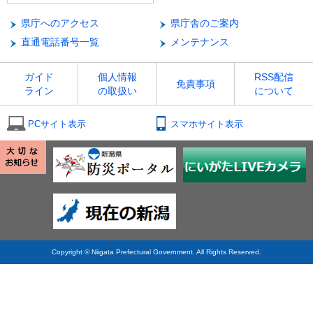
県庁へのアクセス
県庁舎のご案内
直通電話番号一覧
メンテナンス
ガイド
個人情報
RSS配信
免責事項
ライン
の取扱い
について
PCサイト表示
スマホサイト表示
Copyright © Niigata Prefectural Government. All Rights Reserved.