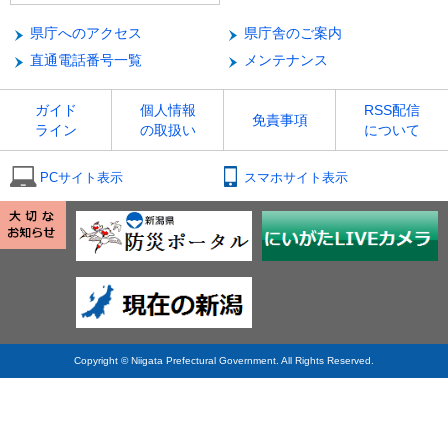
県庁へのアクセス
県庁舎のご案内
直通電話番号一覧
メンテナンス
ガイド
個人情報
RSS配信
免責事項
ライン
の取扱い
について
PCサイト表示
スマホサイト表示
Copyright © Niigata Prefectural Government. All Rights Reserved.