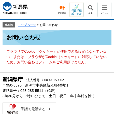
ペ
メ
ー
ニ
ジ
ュ
の
ー
先
を
トップページ
>
お問い合わせ
現在地
頭
飛
本
で
ば
お問い合わせ
文
す。
し
て
本
ブラウザでCookie（クッキー）が使用できる設定になっていな
文
い、または、ブラウザがCookie（クッキー）に対応していない
へ
ため、お問い合わせフォームをご利用頂けません。
新潟県庁
法人番号 5000020150002
〒950-8570 新潟市中央区新光町4番地1
電話番号：025-285-5511（代表）
8時30分から17時15分まで、土日・祝日・年末年始を除く
手話で電話する