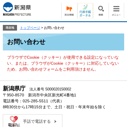
ペ
メ
ー
ニ
ジ
ュ
の
ー
先
を
トップページ
>
お問い合わせ
現在地
頭
飛
本
で
ば
お問い合わせ
文
す。
し
て
本
ブラウザでCookie（クッキー）が使用できる設定になっていな
文
い、または、ブラウザがCookie（クッキー）に対応していない
へ
ため、お問い合わせフォームをご利用頂けません。
新潟県庁
法人番号 5000020150002
〒950-8570 新潟市中央区新光町4番地1
電話番号：025-285-5511（代表）
8時30分から17時15分まで、土日・祝日・年末年始を除く
手話で電話する