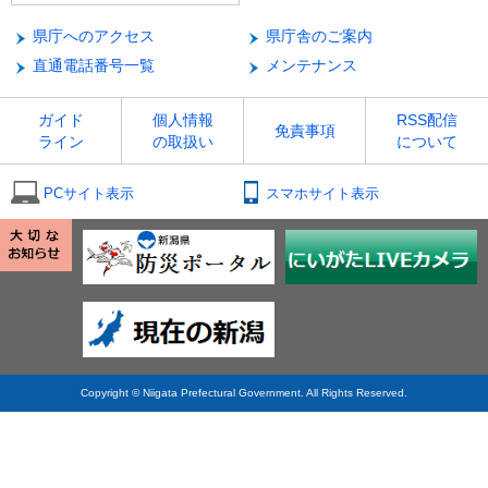
県庁へのアクセス
県庁舎のご案内
直通電話番号一覧
メンテナンス
ガイド
個人情報
RSS配信
免責事項
ライン
の取扱い
について
PCサイト表示
スマホサイト表示
Copyright © Niigata Prefectural Government. All Rights Reserved.