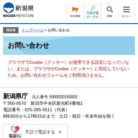
ペ
メ
ー
ニ
ジ
ュ
の
ー
先
を
トップページ
>
お問い合わせ
現在地
頭
飛
本
で
ば
お問い合わせ
文
す。
し
て
本
ブラウザでCookie（クッキー）が使用できる設定になっていな
文
い、または、ブラウザがCookie（クッキー）に対応していない
へ
ため、お問い合わせフォームをご利用頂けません。
新潟県庁
法人番号 5000020150002
〒950-8570 新潟市中央区新光町4番地1
電話番号：025-285-5511（代表）
8時30分から17時15分まで、土日・祝日・年末年始を除く
手話で電話する