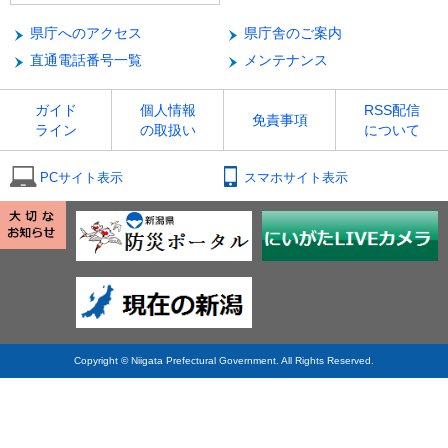
県庁へのアクセス
県庁舎のご案内
直通電話番号一覧
メンテナンス
ガイド
個人情報
RSS配信
免責事項
ライン
の取扱い
について
PCサイト表示
スマホサイト表示
Copyright © Niigata Prefectural Government. All Rights Reserved.