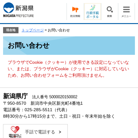
ペ
メ
ー
ニ
ジ
ュ
の
ー
先
を
トップページ
>
お問い合わせ
現在地
頭
飛
本
で
ば
お問い合わせ
文
す。
し
て
本
ブラウザでCookie（クッキー）が使用できる設定になっていな
文
い、または、ブラウザがCookie（クッキー）に対応していない
へ
ため、お問い合わせフォームをご利用頂けません。
新潟県庁
法人番号 5000020150002
〒950-8570 新潟市中央区新光町4番地1
電話番号：025-285-5511（代表）
8時30分から17時15分まで、土日・祝日・年末年始を除く
手話で電話する