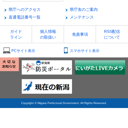
県庁へのアクセス
県庁舎のご案内
直通電話番号一覧
メンテナンス
ガイド
個人情報
RSS配信
免責事項
ライン
の取扱い
について
PCサイト表示
スマホサイト表示
Copyright © Niigata Prefectural Government. All Rights Reserved.