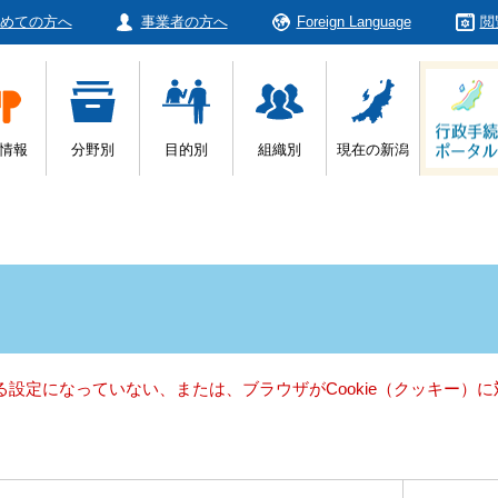
めての方へ
事業者の方へ
Foreign Language
閲
情報
分野別
目的別
組織別
現在の新潟
きる設定になっていない、または、ブラウザがCookie（クッキー