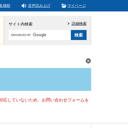
覧補助
音声読み上げ
マイページ
詳細検索
サイト内検索
Google
カ
ス
タ
ム
検
索
）に対応していないため、お問い合わせフォームを