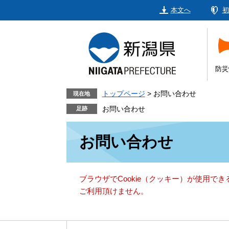
ペ
メ
本文へ
初
ー
ニ
ジ
ュ
の
ー
先
を
頭
飛
防災
で
ば
す。
し
トップページ
>
お問い合わせ
現在地
て
お問い合わせ
本
本
文
お問い合わせ
文
へ
ブラウザでCookie（クッキー）が使用で
ご利用頂けません。