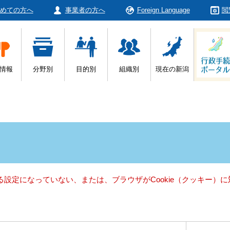
めての方へ
事業者の方へ
Foreign Language
閲
情報
分野別
目的別
組織別
現在の新潟
きる設定になっていない、または、ブラウザがCookie（クッキー