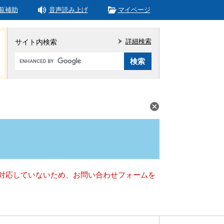
覧補助
音声読み上げ
マイページ
詳細検索
サイト内検索
Google
カ
ス
タ
ム
検
索
）に対応していないため、お問い合わせフォームを