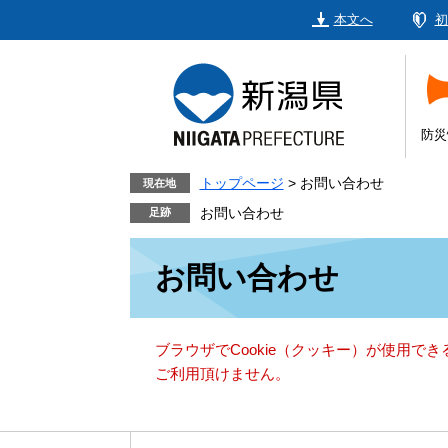
ペ
メ
本文へ
初
ー
ニ
ジ
ュ
の
ー
先
を
頭
飛
防災
で
ば
す。
し
トップページ
>
お問い合わせ
現在地
て
お問い合わせ
本
本
文
お問い合わせ
文
へ
ブラウザでCookie（クッキー）が使用で
ご利用頂けません。