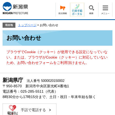
ペ
メ
ー
ニ
ジ
ュ
の
ー
先
を
トップページ
>
お問い合わせ
現在地
頭
飛
本
で
ば
お問い合わせ
文
す。
し
て
本
ブラウザでCookie（クッキー）が使用できる設定になっていな
文
い、または、ブラウザがCookie（クッキー）に対応していない
へ
ため、お問い合わせフォームをご利用頂けません。
新潟県庁
法人番号 5000020150002
〒950-8570 新潟市中央区新光町4番地1
電話番号：025-285-5511（代表）
8時30分から17時15分まで、土日・祝日・年末年始を除く
手話で電話する