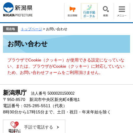
ペ
メ
ー
ニ
ジ
ュ
の
ー
先
を
トップページ
>
お問い合わせ
現在地
頭
飛
本
で
ば
お問い合わせ
文
す。
し
て
本
ブラウザでCookie（クッキー）が使用できる設定になっていな
文
い、または、ブラウザがCookie（クッキー）に対応していない
へ
ため、お問い合わせフォームをご利用頂けません。
新潟県庁
法人番号 5000020150002
〒950-8570 新潟市中央区新光町4番地1
電話番号：025-285-5511（代表）
8時30分から17時15分まで、土日・祝日・年末年始を除く
手話で電話する