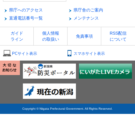
県庁へのアクセス
県庁舎のご案内
直通電話番号一覧
メンテナンス
ガイド
個人情報
RSS配信
免責事項
ライン
の取扱い
について
PCサイト表示
スマホサイト表示
Copyright © Niigata Prefectural Government. All Rights Reserved.