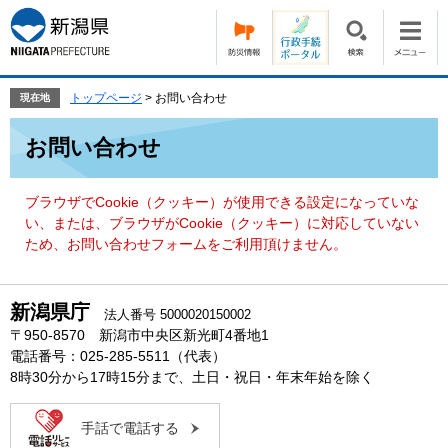
ペ
メ
ー
ニ
ジ
ュ
の
ー
先
を
トップページ
>
お問い合わせ
現在地
頭
飛
本
で
ば
お問い合わせ
文
す。
し
て
本
ブラウザでCookie（クッキー）が使用できる設定になっていな
文
い、または、ブラウザがCookie（クッキー）に対応していない
へ
ため、お問い合わせフォームをご利用頂けません。
新潟県庁
法人番号 5000020150002
〒950-8570 新潟市中央区新光町4番地1
電話番号：025-285-5511（代表）
8時30分から17時15分まで、土日・祝日・年末年始を除く
手話で電話する