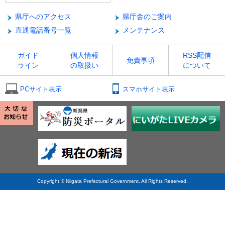
県庁へのアクセス
県庁舎のご案内
直通電話番号一覧
メンテナンス
ガイド
個人情報
RSS配信
免責事項
ライン
の取扱い
について
PCサイト表示
スマホサイト表示
Copyright © Niigata Prefectural Government. All Rights Reserved.