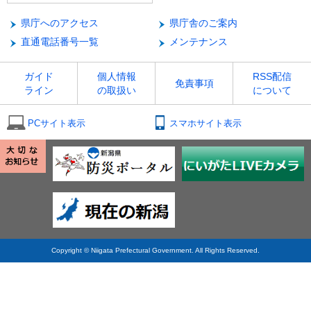
県庁へのアクセス
県庁舎のご案内
直通電話番号一覧
メンテナンス
ガイド
個人情報
RSS配信
免責事項
ライン
の取扱い
について
PCサイト表示
スマホサイト表示
Copyright © Niigata Prefectural Government. All Rights Reserved.