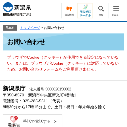
ペ
メ
ー
ニ
ジ
ュ
の
ー
先
を
トップページ
>
お問い合わせ
現在地
頭
飛
本
で
ば
お問い合わせ
文
す。
し
て
本
ブラウザでCookie（クッキー）が使用できる設定になっていな
文
い、または、ブラウザがCookie（クッキー）に対応していない
へ
ため、お問い合わせフォームをご利用頂けません。
新潟県庁
法人番号 5000020150002
〒950-8570 新潟市中央区新光町4番地1
電話番号：025-285-5511（代表）
8時30分から17時15分まで、土日・祝日・年末年始を除く
手話で電話する