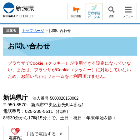
ペ
メ
ー
ニ
ジ
ュ
の
ー
先
を
トップページ
>
お問い合わせ
現在地
頭
飛
本
で
ば
お問い合わせ
文
す。
し
て
本
ブラウザでCookie（クッキー）が使用できる設定になっていな
文
い、または、ブラウザがCookie（クッキー）に対応していない
へ
ため、お問い合わせフォームをご利用頂けません。
新潟県庁
法人番号 5000020150002
〒950-8570 新潟市中央区新光町4番地1
電話番号：025-285-5511（代表）
8時30分から17時15分まで、土日・祝日・年末年始を除く
手話で電話する