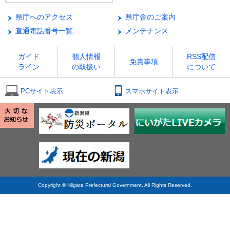
県庁へのアクセス
県庁舎のご案内
直通電話番号一覧
メンテナンス
ガイド
個人情報
RSS配信
免責事項
ライン
の取扱い
について
PCサイト表示
スマホサイト表示
Copyright © Niigata Prefectural Government. All Rights Reserved.