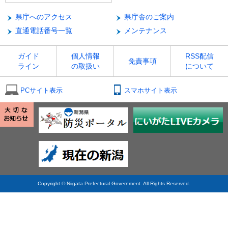
県庁へのアクセス
県庁舎のご案内
直通電話番号一覧
メンテナンス
ガイド
個人情報
RSS配信
免責事項
ライン
の取扱い
について
PCサイト表示
スマホサイト表示
Copyright © Niigata Prefectural Government. All Rights Reserved.