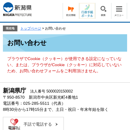
ペ
メ
ー
ニ
ジ
ュ
の
ー
先
を
トップページ
>
お問い合わせ
現在地
頭
飛
本
で
ば
お問い合わせ
文
す。
し
て
本
ブラウザでCookie（クッキー）が使用できる設定になっていな
文
い、または、ブラウザがCookie（クッキー）に対応していない
へ
ため、お問い合わせフォームをご利用頂けません。
新潟県庁
法人番号 5000020150002
〒950-8570 新潟市中央区新光町4番地1
電話番号：025-285-5511（代表）
8時30分から17時15分まで、土日・祝日・年末年始を除く
手話で電話する