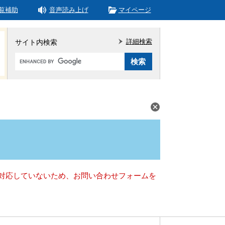
覧補助
音声読み上げ
マイページ
詳細検索
サイト内検索
Google
カ
ス
タ
ム
検
索
）に対応していないため、お問い合わせフォームを