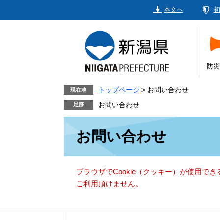
ペ
メ
本文へ
初
ー
ニ
ジ
ュ
の
ー
先
を
頭
飛
防災
で
ば
す。
し
トップページ
>
お問い合わせ
現在地
て
お問い合わせ
本
本
文
お問い合わせ
文
へ
ブラウザでCookie（クッキー）が使用で
ご利用頂けません。