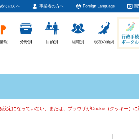
めての方へ
事業者の方へ
Foreign Language
閲
情報
分野別
目的別
組織別
現在の新潟
きる設定になっていない、または、ブラウザがCookie（クッキー