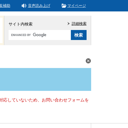
覧補助
音声読み上げ
マイページ
詳細検索
サイト内検索
Google
カ
ス
タ
ム
検
索
）に対応していないため、お問い合わせフォームを