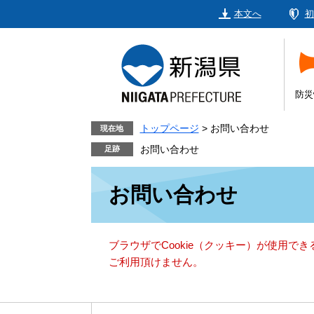
ペ
メ
本文へ
初
ー
ニ
ジ
ュ
の
ー
先
を
頭
飛
防災
で
ば
す。
し
トップページ
>
お問い合わせ
現在地
て
お問い合わせ
本
本
文
お問い合わせ
文
へ
ブラウザでCookie（クッキー）が使用で
ご利用頂けません。