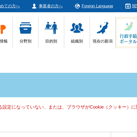
めての方へ
事業者の方へ
Foreign Language
閲
情報
分野別
目的別
組織別
現在の新潟
きる設定になっていない、または、ブラウザがCookie（クッキー