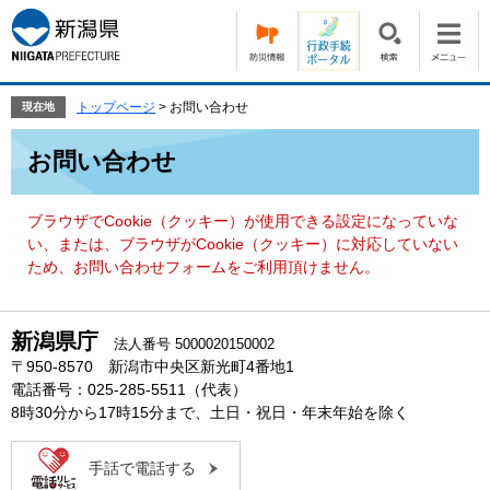
ペ
メ
ー
ニ
ジ
ュ
の
ー
先
を
トップページ
>
お問い合わせ
現在地
頭
飛
本
で
ば
お問い合わせ
文
す。
し
て
本
ブラウザでCookie（クッキー）が使用できる設定になっていな
文
い、または、ブラウザがCookie（クッキー）に対応していない
へ
ため、お問い合わせフォームをご利用頂けません。
新潟県庁
法人番号 5000020150002
〒950-8570 新潟市中央区新光町4番地1
電話番号：025-285-5511（代表）
8時30分から17時15分まで、土日・祝日・年末年始を除く
手話で電話する