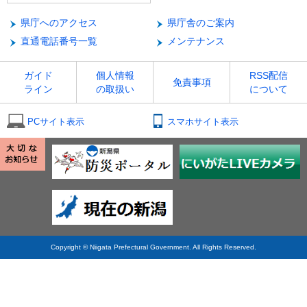
県庁へのアクセス
県庁舎のご案内
直通電話番号一覧
メンテナンス
ガイド
個人情報
RSS配信
免責事項
ライン
の取扱い
について
PCサイト表示
スマホサイト表示
Copyright © Niigata Prefectural Government. All Rights Reserved.