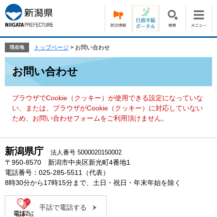
ペ
メ
ー
ニ
ジ
ュ
の
ー
先
を
トップページ
>
お問い合わせ
現在地
頭
飛
本
で
ば
お問い合わせ
文
す。
し
て
本
ブラウザでCookie（クッキー）が使用できる設定になっていな
文
い、または、ブラウザがCookie（クッキー）に対応していない
へ
ため、お問い合わせフォームをご利用頂けません。
新潟県庁
法人番号 5000020150002
〒950-8570 新潟市中央区新光町4番地1
電話番号：025-285-5511（代表）
8時30分から17時15分まで、土日・祝日・年末年始を除く
手話で電話する