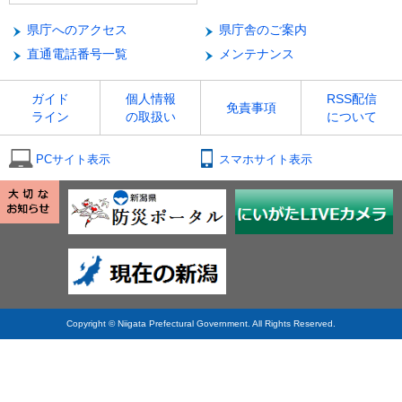
県庁へのアクセス
県庁舎のご案内
直通電話番号一覧
メンテナンス
ガイド
個人情報
RSS配信
免責事項
ライン
の取扱い
について
PCサイト表示
スマホサイト表示
Copyright © Niigata Prefectural Government. All Rights Reserved.