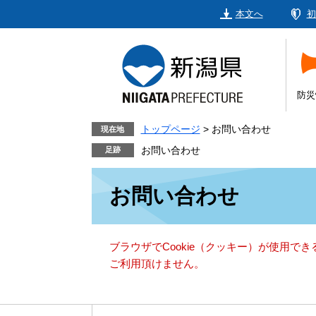
ペ
メ
本文へ
初
ー
ニ
ジ
ュ
の
ー
先
を
頭
飛
防災
で
ば
す。
し
トップページ
>
お問い合わせ
現在地
て
お問い合わせ
本
本
文
お問い合わせ
文
へ
ブラウザでCookie（クッキー）が使用で
ご利用頂けません。