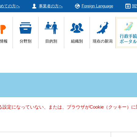
めての方へ
事業者の方へ
Foreign Language
閲
情報
分野別
目的別
組織別
現在の新潟
きる設定になっていない、または、ブラウザがCookie（クッキー