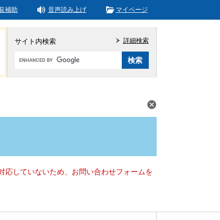
覧補助
音声読み上げ
マイページ
詳細検索
サイト内検索
Google
カ
ス
タ
ム
検
索
）に対応していないため、お問い合わせフォームを