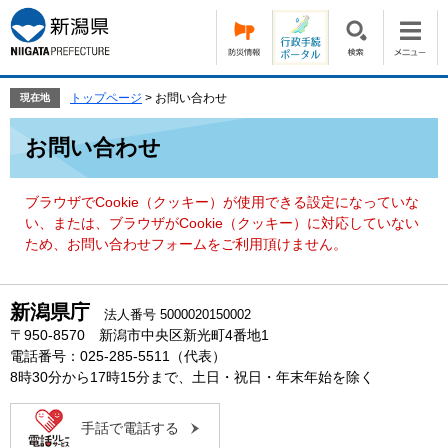
ペ
メ
ー
ニ
ジ
ュ
の
ー
先
を
トップページ
>
お問い合わせ
現在地
頭
飛
本
で
ば
お問い合わせ
文
す。
し
て
本
ブラウザでCookie（クッキー）が使用できる設定になっていな
文
い、または、ブラウザがCookie（クッキー）に対応していない
へ
ため、お問い合わせフォームをご利用頂けません。
新潟県庁
法人番号 5000020150002
〒950-8570 新潟市中央区新光町4番地1
電話番号：025-285-5511（代表）
8時30分から17時15分まで、土日・祝日・年末年始を除く
手話で電話する