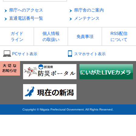
県庁へのアクセス
県庁舎のご案内
直通電話番号一覧
メンテナンス
ガイド
個人情報
RSS配信
免責事項
ライン
の取扱い
について
PCサイト表示
スマホサイト表示
Copyright © Niigata Prefectural Government. All Rights Reserved.