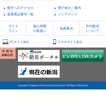
県庁へのアクセス
県庁舎のご案内
直通電話番号一覧
メンテナンス
ガイド
個人情報
RSS配信
免責事項
ライン
の取扱い
について
PCサイト表示
スマホサイト表示
Copyright © Niigata Prefectural Government. All Rights Reserved.