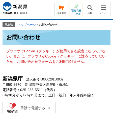
ペ
メ
ー
ニ
ジ
ュ
の
ー
先
を
トップページ
>
お問い合わせ
現在地
頭
飛
本
で
ば
お問い合わせ
文
す。
し
て
本
ブラウザでCookie（クッキー）が使用できる設定になっていな
文
い、または、ブラウザがCookie（クッキー）に対応していない
へ
ため、お問い合わせフォームをご利用頂けません。
新潟県庁
法人番号 5000020150002
〒950-8570 新潟市中央区新光町4番地1
電話番号：025-285-5511（代表）
8時30分から17時15分まで、土日・祝日・年末年始を除く
手話で電話する