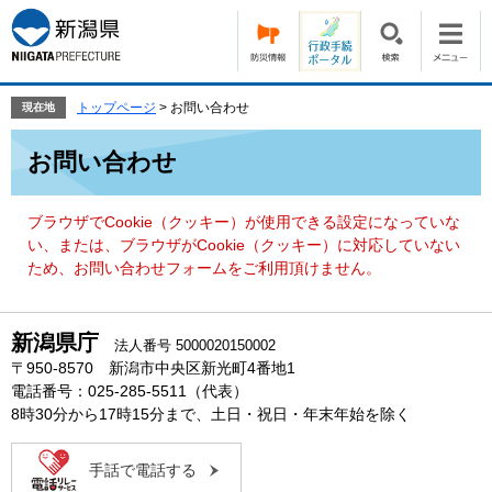
ペ
メ
ー
ニ
ジ
ュ
の
ー
先
を
トップページ
>
お問い合わせ
現在地
頭
飛
本
で
ば
お問い合わせ
文
す。
し
て
本
ブラウザでCookie（クッキー）が使用できる設定になっていな
文
い、または、ブラウザがCookie（クッキー）に対応していない
へ
ため、お問い合わせフォームをご利用頂けません。
新潟県庁
法人番号 5000020150002
〒950-8570 新潟市中央区新光町4番地1
電話番号：025-285-5511（代表）
8時30分から17時15分まで、土日・祝日・年末年始を除く
手話で電話する