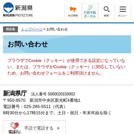
ペ
メ
ー
ニ
ジ
ュ
の
ー
先
を
トップページ
>
お問い合わせ
現在地
頭
飛
本
で
ば
お問い合わせ
文
す。
し
て
本
ブラウザでCookie（クッキー）が使用できる設定になっていな
文
い、または、ブラウザがCookie（クッキー）に対応していない
へ
ため、お問い合わせフォームをご利用頂けません。
新潟県庁
法人番号 5000020150002
〒950-8570 新潟市中央区新光町4番地1
電話番号：025-285-5511（代表）
8時30分から17時15分まで、土日・祝日・年末年始を除く
手話で電話する