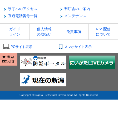
県庁へのアクセス
県庁舎のご案内
直通電話番号一覧
メンテナンス
ガイド
個人情報
RSS配信
免責事項
ライン
の取扱い
について
PCサイト表示
スマホサイト表示
Copyright © Niigata Prefectural Government. All Rights Reserved.