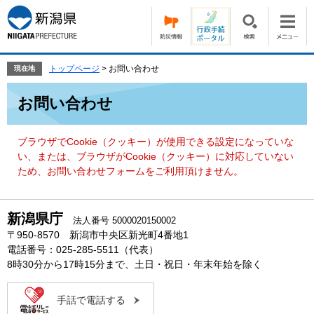
ペ
メ
ー
ニ
ジ
ュ
の
ー
先
を
トップページ
>
お問い合わせ
現在地
頭
飛
本
で
ば
お問い合わせ
文
す。
し
て
本
ブラウザでCookie（クッキー）が使用できる設定になっていな
文
い、または、ブラウザがCookie（クッキー）に対応していない
へ
ため、お問い合わせフォームをご利用頂けません。
新潟県庁
法人番号 5000020150002
〒950-8570 新潟市中央区新光町4番地1
電話番号：025-285-5511（代表）
8時30分から17時15分まで、土日・祝日・年末年始を除く
手話で電話する