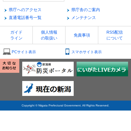
県庁へのアクセス
県庁舎のご案内
直通電話番号一覧
メンテナンス
ガイド
個人情報
RSS配信
免責事項
ライン
の取扱い
について
PCサイト表示
スマホサイト表示
Copyright © Niigata Prefectural Government. All Rights Reserved.