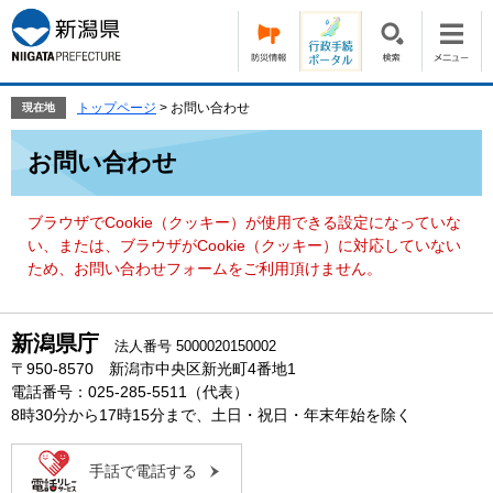
ペ
メ
ー
ニ
ジ
ュ
の
ー
先
を
トップページ
>
お問い合わせ
現在地
頭
飛
本
で
ば
お問い合わせ
文
す。
し
て
本
ブラウザでCookie（クッキー）が使用できる設定になっていな
文
い、または、ブラウザがCookie（クッキー）に対応していない
へ
ため、お問い合わせフォームをご利用頂けません。
新潟県庁
法人番号 5000020150002
〒950-8570 新潟市中央区新光町4番地1
電話番号：025-285-5511（代表）
8時30分から17時15分まで、土日・祝日・年末年始を除く
手話で電話する