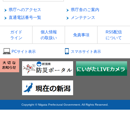
県庁へのアクセス
県庁舎のご案内
直通電話番号一覧
メンテナンス
ガイド
個人情報
RSS配信
免責事項
ライン
の取扱い
について
PCサイト表示
スマホサイト表示
Copyright © Niigata Prefectural Government. All Rights Reserved.