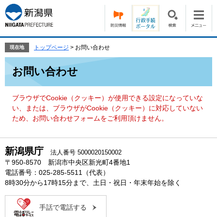
ペ
メ
ー
ニ
ジ
ュ
の
ー
先
を
トップページ
>
お問い合わせ
現在地
頭
飛
本
で
ば
お問い合わせ
文
す。
し
て
本
ブラウザでCookie（クッキー）が使用できる設定になっていな
文
い、または、ブラウザがCookie（クッキー）に対応していない
へ
ため、お問い合わせフォームをご利用頂けません。
新潟県庁
法人番号 5000020150002
〒950-8570 新潟市中央区新光町4番地1
電話番号：025-285-5511（代表）
8時30分から17時15分まで、土日・祝日・年末年始を除く
手話で電話する