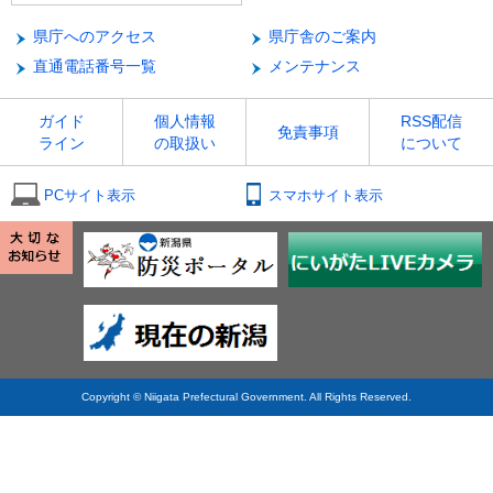
県庁へのアクセス
県庁舎のご案内
直通電話番号一覧
メンテナンス
ガイド
個人情報
RSS配信
免責事項
ライン
の取扱い
について
PCサイト表示
スマホサイト表示
Copyright © Niigata Prefectural Government. All Rights Reserved.