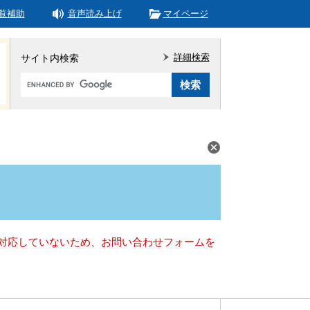
覧補助
音声読み上げ
マイページ
詳細検索
サイト内検索
Google
カ
ス
タ
ム
検
索
）に対応していないため、お問い合わせフォームを