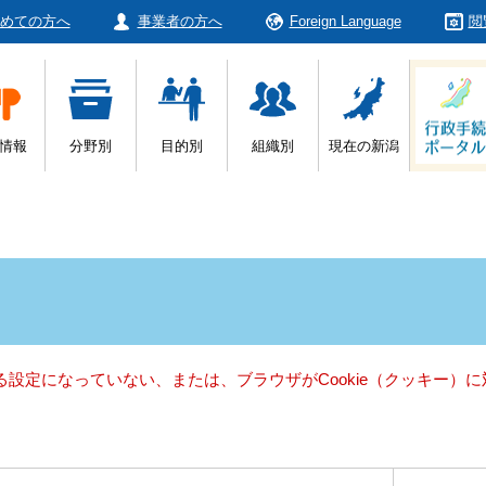
めての方へ
事業者の方へ
Foreign Language
閲
情報
分野別
目的別
組織別
現在の新潟
きる設定になっていない、または、ブラウザがCookie（クッキー