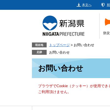
ペ
メ
本文へ
初
ー
ニ
ジ
ュ
の
ー
先
を
頭
飛
防災
で
ば
す。
し
トップページ
>
お問い合わせ
現在地
て
お問い合わせ
本
本
文
お問い合わせ
文
へ
ブラウザでCookie（クッキー）が使用で
ご利用頂けません。