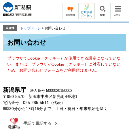
ペ
メ
ー
ニ
ジ
ュ
の
ー
先
を
トップページ
>
お問い合わせ
現在地
頭
飛
本
で
ば
お問い合わせ
文
す。
し
て
本
ブラウザでCookie（クッキー）が使用できる設定になっていな
文
い、または、ブラウザがCookie（クッキー）に対応していない
へ
ため、お問い合わせフォームをご利用頂けません。
新潟県庁
法人番号 5000020150002
〒950-8570 新潟市中央区新光町4番地1
電話番号：025-285-5511（代表）
8時30分から17時15分まで、土日・祝日・年末年始を除く
手話で電話する