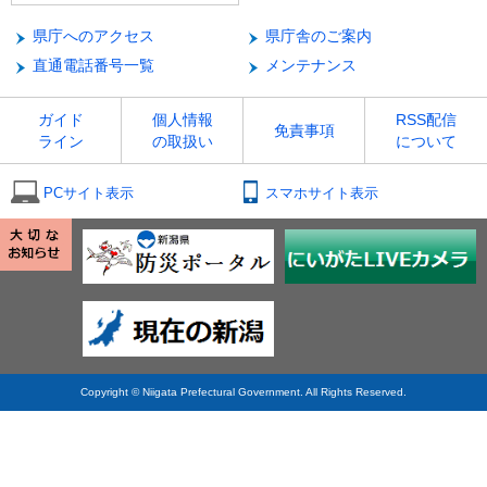
県庁へのアクセス
県庁舎のご案内
直通電話番号一覧
メンテナンス
ガイド
個人情報
RSS配信
免責事項
ライン
の取扱い
について
PCサイト表示
スマホサイト表示
Copyright © Niigata Prefectural Government. All Rights Reserved.