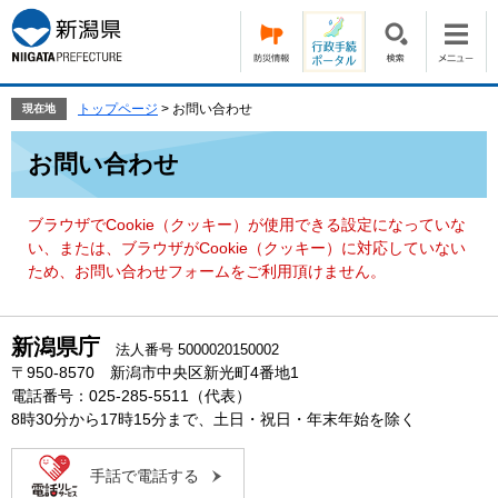
ペ
メ
ー
ニ
ジ
ュ
の
ー
先
を
トップページ
>
お問い合わせ
現在地
頭
飛
本
で
ば
お問い合わせ
文
す。
し
て
本
ブラウザでCookie（クッキー）が使用できる設定になっていな
文
い、または、ブラウザがCookie（クッキー）に対応していない
へ
ため、お問い合わせフォームをご利用頂けません。
新潟県庁
法人番号 5000020150002
〒950-8570 新潟市中央区新光町4番地1
電話番号：025-285-5511（代表）
8時30分から17時15分まで、土日・祝日・年末年始を除く
手話で電話する