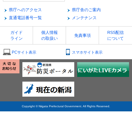
県庁へのアクセス
県庁舎のご案内
直通電話番号一覧
メンテナンス
ガイド
個人情報
RSS配信
免責事項
ライン
の取扱い
について
PCサイト表示
スマホサイト表示
Copyright © Niigata Prefectural Government. All Rights Reserved.