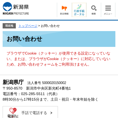
ペ
メ
ー
ニ
ジ
ュ
の
ー
先
を
トップページ
>
お問い合わせ
現在地
頭
飛
本
で
ば
お問い合わせ
文
す。
し
て
本
ブラウザでCookie（クッキー）が使用できる設定になっていな
文
い、または、ブラウザがCookie（クッキー）に対応していない
へ
ため、お問い合わせフォームをご利用頂けません。
新潟県庁
法人番号 5000020150002
〒950-8570 新潟市中央区新光町4番地1
電話番号：025-285-5511（代表）
8時30分から17時15分まで、土日・祝日・年末年始を除く
手話で電話する