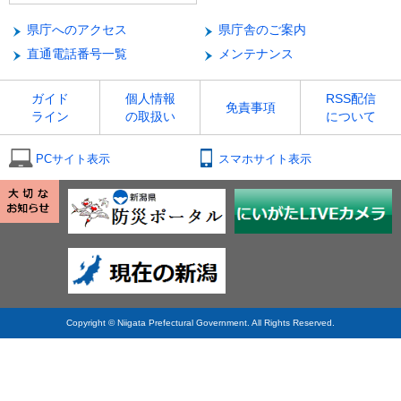
県庁へのアクセス
県庁舎のご案内
直通電話番号一覧
メンテナンス
ガイド
個人情報
RSS配信
免責事項
ライン
の取扱い
について
PCサイト表示
スマホサイト表示
Copyright © Niigata Prefectural Government. All Rights Reserved.