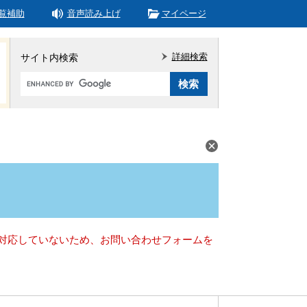
覧補助
音声読み上げ
マイページ
詳細検索
サイト内検索
Google
カ
ス
タ
ム
検
索
）に対応していないため、お問い合わせフォームを