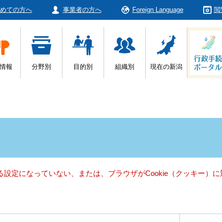
めての方へ
事業者の方へ
Foreign Language
閲
情報
分野別
目的別
組織別
現在の新潟
きる設定になっていない、または、ブラウザがCookie（クッキー