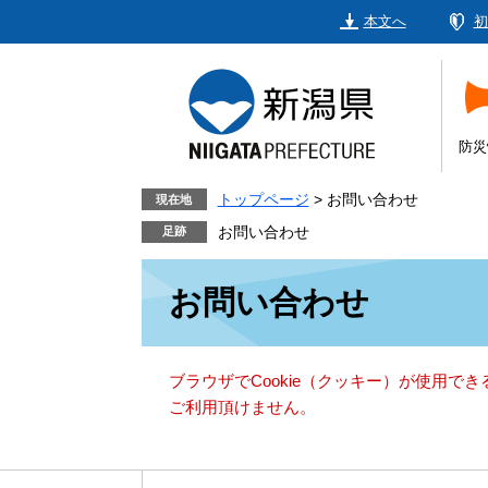
ペ
メ
本文へ
初
ー
ニ
ジ
ュ
の
ー
先
を
頭
飛
防災
で
ば
す。
し
トップページ
>
お問い合わせ
現在地
て
お問い合わせ
本
本
文
お問い合わせ
文
へ
ブラウザでCookie（クッキー）が使用で
ご利用頂けません。