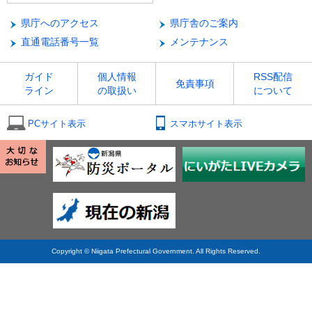
県庁へのアクセス
県庁舎のご案内
直通電話番号一覧
メンテナンス
ガイド
個人情報
RSS配信
免責事項
ライン
の取扱い
について
PCサイト表示
スマホサイト表示
Copyright © Niigata Prefectural Government. All Rights Reserved.