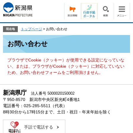
ペ
メ
ー
ニ
ジ
ュ
の
ー
先
を
トップページ
>
お問い合わせ
現在地
頭
飛
本
で
ば
お問い合わせ
文
す。
し
て
本
ブラウザでCookie（クッキー）が使用できる設定になっていな
文
い、または、ブラウザがCookie（クッキー）に対応していない
へ
ため、お問い合わせフォームをご利用頂けません。
新潟県庁
法人番号 5000020150002
〒950-8570 新潟市中央区新光町4番地1
電話番号：025-285-5511（代表）
8時30分から17時15分まで、土日・祝日・年末年始を除く
手話で電話する